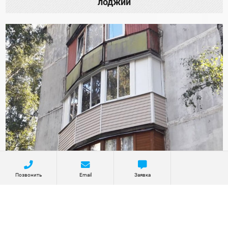
лоджии
Позвонить
Email
Заявка
Остекление и отделка балкона