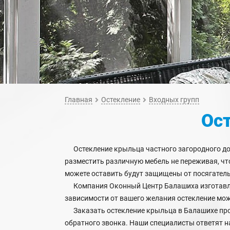
Главная
Остекление
Входных групп
Ос
Остекление крыльца частного загородного до
разместить различную мебель не переживая, что
можете оставить будут защищены от посягател
Компания Оконный Центр Балашиха изготавли
зависимости от вашего желания остекление мож
Заказать остекление крыльца в Балашихе про
обратного звонка. Наши специалисты ответят н